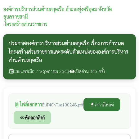
องค์การบริหารส่วนตำบลกุดเรือ
อำเภอทุ่งศรีอุดม จังหวัด
อุบลราชธานี
›
โครงสร้างส่วนราชการ
ประกาศองค์การบริหารส่วนตำบลกุดเรือ เรื่อง การกำหนด
โครงสร้างส่วนราชการและระดับตำแหน่งขององค์การบริหาร
ส่วนตำบลกุดเรือ
เผยแพร่เมื่อ 7 พฤษภาคม 2563
เปิดอ่าน 845 ครั้ง
event
visibility
ไฟล์เอกสาร
attach_file
ดาวน์โหลด
EuT4CivTue100248.pdf
file_download
คัดลอกลิงก์
link