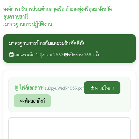
องค์การบริหารส่วนตำบลกุดเรือ
อำเภอทุ่งศรีอุดม จังหวัด
อุบลราชธานี
›
มาตรฐานการปฏิบัติงาน
มาตรฐานการป้องกันและระงับอัคคีภัย
เผยแพร่เมื่อ 1 ตุลาคม 2563
เปิดอ่าน 369 ครั้ง
event
visibility
ไฟล์เอกสาร
attach_file
ดาวน์โหลด
9sLOpyuWed94059.pdf
file_download
คัดลอกลิงก์
link