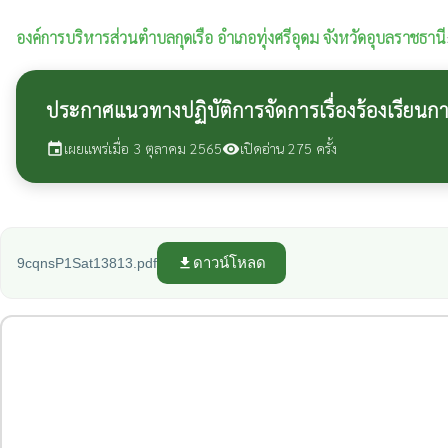
องค์การบริหารส่วนตำบลกุดเรือ
อำเภอทุ่งศรีอุดม จังหวัดอุบลราชธานี
ประกาศแนวทางปฏิบัติการจัดการเรื่องร้องเรียนก
เผยแพร่เมื่อ 3 ตุลาคม 2565
เปิดอ่าน 275 ครั้ง
event
visibility
ดาวน์โหลด
9cqnsP1Sat13813.pdf
file_download