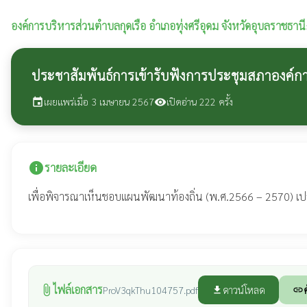
องค์การบริหารส่วนตำบลกุดเรือ
อำเภอทุ่งศรีอุดม จังหวัดอุบลราชธานี
ประชาสัมพันธ์การเข้ารับฟังการประชุมสภาองค์การบ
เผยแพร่เมื่อ 3 เมษายน 2567
เปิดอ่าน 222 ครั้ง
event
visibility
info
รายละเอียด
เพื่อพิจารณาเห็นชอบแผนพัฒนาท้องถิ่น (พ.ศ.2566 – 2570) เปล
ไฟล์เอกสาร
attach_file
ดาวน์โหลด
ProV3qkThu104757.pdf
file_download
link