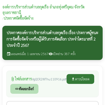
องค์การบริหารส่วนตำบลกุดเรือ
อำเภอทุ่งศรีอุดม จังหวัด
อุบลราชธานี
›
ประกาศจัดซื้อจัดจ้าง
ประกาศองค์การบริหารส่วนตำบลกุดเรือ เรื่อง ประกาศผู้ชนะ
การจัดซื้อจัดจ้างหรือผู้ได้รับการคัดเลือก ประจำไตรมาสที่ 2
ประจำปี 2567
เผยแพร่เมื่อ 1 เมษายน 2567
เปิดอ่าน 387 ครั้ง
event
visibility
ไฟล์เอกสาร
attach_file
ดาวน์โหลด
VgQCR2WThu110916.pdf
file_download
คัดลอกลิงก์
link