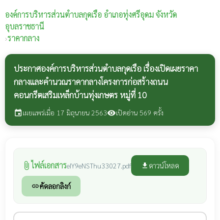
องค์การบริหารส่วนตำบลกุดเรือ
อำเภอทุ่งศรีอุดม จังหวัด
อุบลราชธานี
›
ราคากลาง
ประกาศองค์การบริหารส่วนตำบลกุดเรือ เรื่องเปิดเผยราคา
กลางและคำนวณราคากลางโครงการก่อสร้างถนน
คอนกรีตเสริมเหล็กบ้านทุ่งเกษตร หมู่ที่ 10
เผยแพร่เมื่อ 17 มิถุนายน 2563
เปิดอ่าน 569 ครั้ง
event
visibility
ไฟล์เอกสาร
attach_file
ดาวน์โหลด
eIY9eNSThu33027.pdf
file_download
คัดลอกลิงก์
link