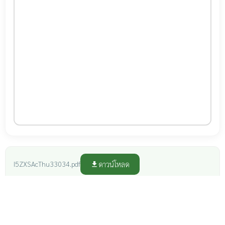
ดาวน์โหลด
I5ZXSAcThu33034.pdf
file_download